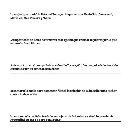
La mujer que tumbó la lista del Pacto, en la que estaba María Fda. Carrascal,
María del Mar Pizarro y “Lalis
Los opositores de Petro no tuvieron más opción que criticar la puerta por la que
entró a la Casa Blanca
Así encontraron el cuerpo del cura Camilo Torres, 60 años después de haber sido
escondido por un general del Ejército
Regresar a la radio para comentar fútbol, la solución de Iván Mejía para luchar
contra la depresión
La casona más de 100 años de la embajada de Colombia en Washington donde
Petro afinó su cara a cara con Trump