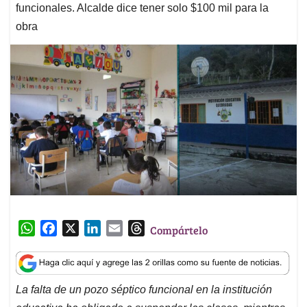
funcionales. Alcalde dice tener solo $100 mil para la
obra
W
F
X
L
E
T
Compártelo
h
a
i
m
h
a
c
n
a
r
t
e
k
i
e
La falta de un pozo séptico funcional en la institución
s
b
e
l
a