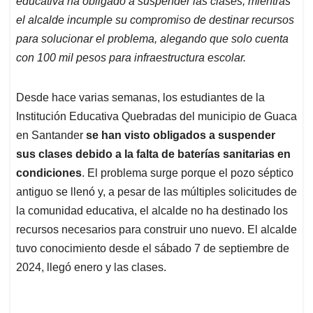
educativa ha obligado a suspender las clases, mientras
A
o
d
d
p
o
I
s
el alcalde incumple su compromiso de destinar recursos
p
k
n
para solucionar el problema, alegando que solo cuenta
con 100 mil pesos para infraestructura escolar.
Desde hace varias semanas, los estudiantes de la
Institución Educativa Quebradas del municipio de Guaca
en Santander
se han visto obligados a suspender
sus clases debido a la falta de baterías sanitarias en
condiciones
. El problema surge porque el pozo séptico
antiguo se llenó y, a pesar de las múltiples solicitudes de
la comunidad educativa, el alcalde no ha destinado los
recursos necesarios para construir uno nuevo. El alcalde
tuvo conocimiento desde el sábado 7 de septiembre de
2024, llegó enero y las clases.