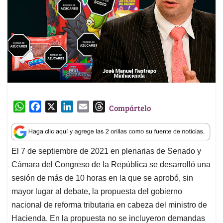
W
F
X
L
E
T
Compártelo
h
a
i
m
h
a
c
n
a
r
t
e
k
i
e
El 7 de septiembre de 2021 en plenarias de Senado y
s
b
e
l
a
Cámara del Congreso de la República se desarrolló una
A
o
d
d
p
o
I
s
sesión de más de 10 horas en la que se aprobó, sin
p
k
n
mayor lugar al debate, la propuesta del gobierno
nacional de reforma tributaria en cabeza del ministro de
Hacienda. En la propuesta no se incluyeron demandas