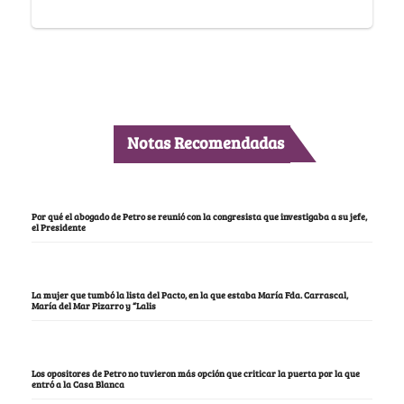
Notas Recomendadas
Por qué el abogado de Petro se reunió con la congresista que investigaba a su jefe,
el Presidente
La mujer que tumbó la lista del Pacto, en la que estaba María Fda. Carrascal,
María del Mar Pizarro y “Lalis
Los opositores de Petro no tuvieron más opción que criticar la puerta por la que
entró a la Casa Blanca