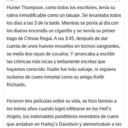
t
e
k
i
e
Hunter Thompson, como todos los escritores, tenía su
s
b
e
l
a
rutina inmodificable como un tatuaje. Se levantaba todos
A
o
d
d
p
o
I
s
los días a las 3 de la tarde. Mientras se ponía al día con
p
k
n
los diarios encendía un cigarrillo y se servía su primer
trago de Chivas Regal. A las 3:45, después de dar
cuenta de unos huevos revueltos en tocinos sangrantes,
se metía dos rayas de cocaína. Y arrancaba a escribir
las crónicas más locas y bellamente escritas que
hayamos conocido. Nadie fue más salvaje, ni siquiera
rockeros de cuero inmortal como su amigo Keith
Richards.
Hicieron tres películas sobre su vida, se hizo famoso a
los treinta años cuando logró infiltrarse en los Hell’s
Angels, los indomables pandilleros revestidos de cuero
que andaban en Harley’s Davidson y atemorizaban a los