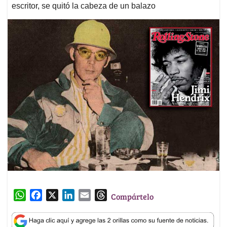
escritor, se quitó la cabeza de un balazo
W
F
X
L
E
T
Compártelo
h
a
i
m
h
a
c
n
a
r