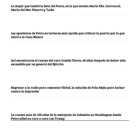
La mujer que tumbó la lista del Pacto, en la que estaba María Fda. Carrascal,
María del Mar Pizarro y “Lalis
Los opositores de Petro no tuvieron más opción que criticar la puerta por la que
entró a la Casa Blanca
Así encontraron el cuerpo del cura Camilo Torres, 60 años después de haber sido
escondido por un general del Ejército
Regresar a la radio para comentar fútbol, la solución de Iván Mejía para luchar
contra la depresión
La casona más de 100 años de la embajada de Colombia en Washington donde
Petro afinó su cara a cara con Trump