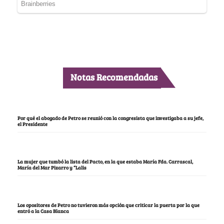
Notas Recomendadas
Por qué el abogado de Petro se reunió con la congresista que investigaba a su jefe,
el Presidente
La mujer que tumbó la lista del Pacto, en la que estaba María Fda. Carrascal,
María del Mar Pizarro y “Lalis
Los opositores de Petro no tuvieron más opción que criticar la puerta por la que
entró a la Casa Blanca