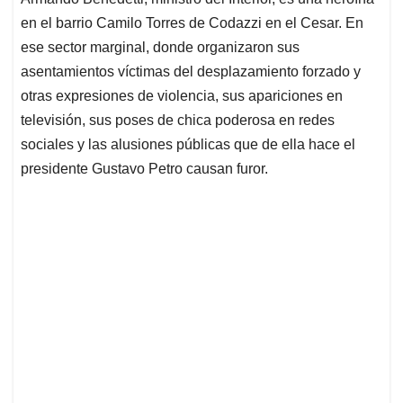
A
o
d
d
p
o
I
s
en el barrio Camilo Torres de Codazzi en el Cesar. En
p
k
n
ese sector marginal, donde organizaron sus
asentamientos víctimas del desplazamiento forzado y
otras expresiones de violencia, sus apariciones en
televisión, sus poses de chica poderosa en redes
sociales y las alusiones públicas que de ella hace el
presidente Gustavo Petro causan furor.