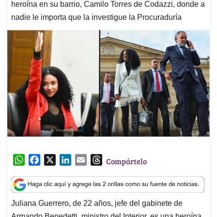
heroína en su barrio, Camilo Torres de Codazzi, donde a
nadie le importa que la investigue la Procuraduría
W
F
X
L
E
T
Compártelo
h
a
i
m
h
a
c
n
a
r
t
e
k
i
e
Juliana Guerrero, de 22 años, jefe del gabinete de
s
b
e
l
a
Armando Benedetti, ministro del Interior, es una heroína