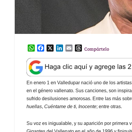
W
F
X
L
E
T
Compártelo
h
a
i
m
h
a
c
n
a
r
t
e
k
i
e
s
b
e
l
a
A
o
d
d
En enero 1 en Valledupar nació uno de los artistas 
p
o
I
s
en el género vallenato. Sus canciones, son inspir
p
k
n
sufrido desilusiones amorosas. Entre las más sobr
huellas
,
Cuéntame de ti,
Inocente
; entre otras.
Su voz es inigualable, y su aparición por primera
Gigantes del Vallenato en el año de 1996 y finiqui