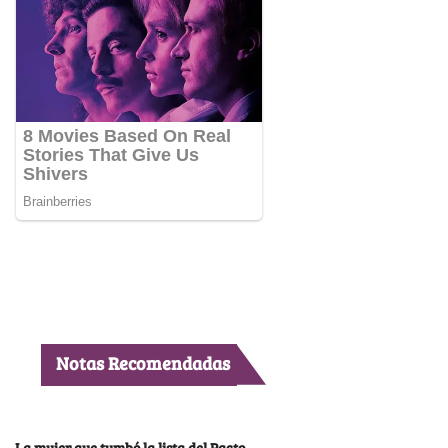
Notas Recomendadas
La mujer que tumbó la lista del Pacto,