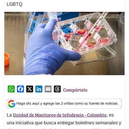
LGBTQ
W
F
X
L
E
T
Compártelo
h
a
i
m
h
a
c
n
a
r
t
e
k
i
e
Unidad de Monitoreo de Infodemia - Colombia
La
, es
s
b
e
l
a
A
o
d
d
una iniciativa que busca entregar boletines semanales y