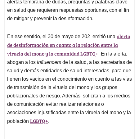
p
o
I
s
alertas temprana de dudas, preguntas y palabras clave
p
k
n
en salud que requieren respuestas oportunas, con el fin
de mitigar y prevenir la desinformación.
alerta
En ese sentido, el 30 de mayo de 202 emitió una
de desinformación en cuanto a la relación entre la
viruela del mono y la comunidad LGBTQ+
. En la alerta,
abogan a los
influencers
de la salud, a las secretarías de
salud y demás entidades de salud interesadas, para que
llenen los vacíos en el conocimiento en cuento a las vías
de transmisión de la viruela del mono y los grupos
poblacionales de riesgo. Además, solicitan a los medios
de comunicación evitar realizar relaciones o
asociaciones injustificadas entre la viruela del mono y la
LGBTQ+
población
.