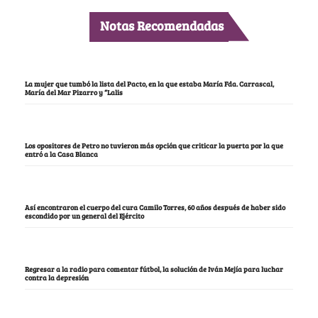
Notas Recomendadas
La mujer que tumbó la lista del Pacto, en la que estaba María Fda. Carrascal,
María del Mar Pizarro y “Lalis
Los opositores de Petro no tuvieron más opción que criticar la puerta por la que
entró a la Casa Blanca
Así encontraron el cuerpo del cura Camilo Torres, 60 años después de haber sido
escondido por un general del Ejército
Regresar a la radio para comentar fútbol, la solución de Iván Mejía para luchar
contra la depresión