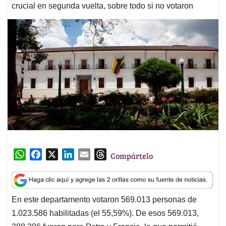
crucial en segunda vuelta, sobre todo si no votaron
W
F
X
L
E
T
Compártelo
h
a
i
m
h
a
c
n
a
r
t
e
k
i
e
En este departamento votaron 569.013 personas de
s
b
e
l
a
1.023.586 habilitadas (el 55,59%). De esos 569.013,
A
o
d
d