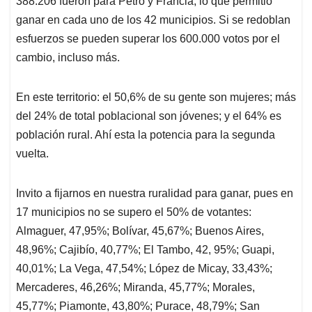
p
o
I
s
388.206 fueron para Petro y Francia, lo que permitió
p
k
n
ganar en cada uno de los 42 municipios. Si se redoblan
esfuerzos se pueden superar los 600.000 votos por el
cambio, incluso más.
En este territorio: el 50,6% de su gente son mujeres; más
del 24% de total poblacional son jóvenes; y el 64% es
población rural. Ahí esta la potencia para la segunda
vuelta.
Invito a fijarnos en nuestra ruralidad para ganar, pues en
17 municipios no se supero el 50% de votantes:
Almaguer, 47,95%; Bolívar, 45,67%; Buenos Aires,
48,96%; Cajibío, 40,77%; El Tambo, 42, 95%; Guapi,
40,01%; La Vega, 47,54%; López de Micay, 33,43%;
Mercaderes, 46,26%; Miranda, 45,77%; Morales,
45,77%; Piamonte, 43,80%; Purace, 48,79%; San