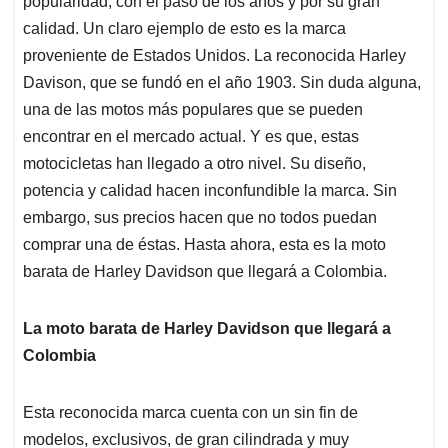
p
o
I
s
popularidad, con el paso de los años y por su gran
p
k
n
calidad. Un claro ejemplo de esto es la marca
proveniente de Estados Unidos. La reconocida Harley
Davison, que se fundó en el año 1903. Sin duda alguna,
una de las motos más populares que se pueden
encontrar en el mercado actual. Y es que, estas
motocicletas han llegado a otro nivel. Su diseño,
potencia y calidad hacen inconfundible la marca. Sin
embargo, sus precios hacen que no todos puedan
comprar una de éstas. Hasta ahora, esta es la moto
barata de Harley Davidson que llegará a Colombia.
La moto barata de Harley Davidson que llegará a
Colombia
Esta reconocida marca cuenta con un sin fin de
modelos, exclusivos, de gran cilindrada y muy