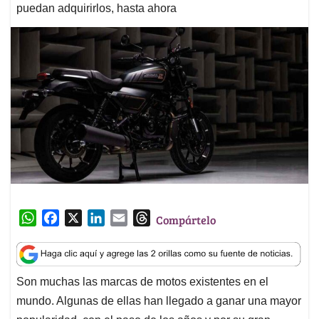
puedan adquirirlos, hasta ahora
W
F
X
L
E
T
Compártelo
h
a
i
m
h
a
c
n
a
r
t
e
k
i
e
Son muchas las marcas de motos existentes en el
s
b
e
l
a
mundo. Algunas de ellas han llegado a ganar una mayor
A
o
d
d