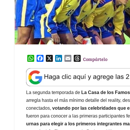
W
F
X
L
E
T
Compártelo
h
a
i
m
h
a
c
n
a
r
t
e
k
i
e
s
b
e
l
a
A
o
d
d
La segunda temporada de
La Casa de los Famo
p
o
I
s
arregla hasta el más mínimo detalle del reality, 
p
k
n
conectados,
votando por las celebridades que e
fueron para conocer a las primeras participantes 
urnas para elegir a los primeros integrantes m