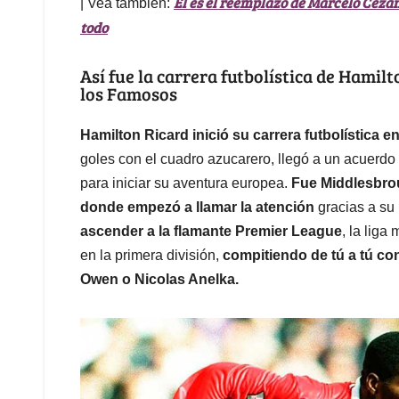
Él es el reemplazo de Marcelo Cezá
| Vea también:
todo
Así fue la carrera futbolística de Hamil
los Famosos
Hamilton Ricard inició su carrera futbolística e
goles con el cuadro azucarero, llegó a un acuerd
para iniciar su aventura europea.
Fue Middlesbrou
donde empezó a llamar la atención
gracias a su 
ascender a la flamante Premier League
, la liga
en la primera división,
compitiendo de tú a tú con
Owen o Nicolas Anelka.