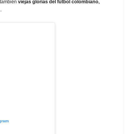
o también
viejas glorias del fútbol colombiano,
.
agram