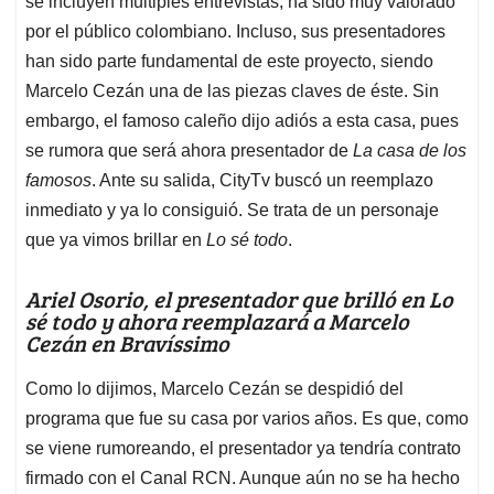
p
o
I
s
se incluyen múltiples entrevistas, ha sido muy valorado
p
k
n
por el público colombiano. Incluso, sus presentadores
han sido parte fundamental de este proyecto, siendo
Marcelo Cezán una de las piezas claves de éste. Sin
embargo, el famoso caleño dijo adiós a esta casa, pues
se rumora que será ahora presentador de
La casa de los
famosos
. Ante su salida, CityTv buscó un reemplazo
inmediato y ya lo consiguió. Se trata de un personaje
que ya vimos brillar en
Lo sé todo
.
Ariel Osorio, el presentador que brilló en Lo
sé todo y ahora reemplazará a Marcelo
Cezán en Bravíssimo
Como lo dijimos, Marcelo Cezán se despidió del
programa que fue su casa por varios años. Es que, como
se viene rumoreando, el presentador ya tendría contrato
firmado con el Canal RCN. Aunque aún no se ha hecho