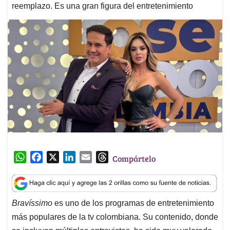
reemplazo. Es una gran figura del entretenimiento
W
F
X
L
E
T
Compártelo
h
a
i
m
h
a
c
n
a
r
t
e
k
i
e
Bravíssimo
es uno de los programas de entretenimiento
s
b
e
l
a
más populares de la tv colombiana. Su contenido, donde
A
o
d
d