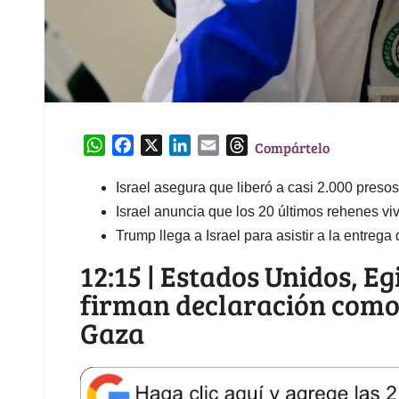
W
F
X
L
E
T
Compártelo
h
a
i
m
h
a
c
n
a
r
Israel asegura que liberó a casi 2.000 preso
t
e
k
i
e
Israel anuncia que los 20 últimos rehenes vi
s
b
e
l
a
Trump llega a Israel para asistir a la entrega
A
o
d
d
12:15 | Estados Unidos, E
p
o
I
s
firman declaración como
p
k
n
Gaza