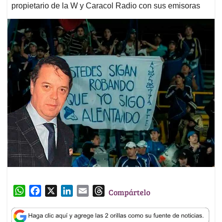
propietario de la W y Caracol Radio con sus emisoras
W
F
X
L
E
T
Compártelo
h
a
i
m
h
a
c
n
a
r