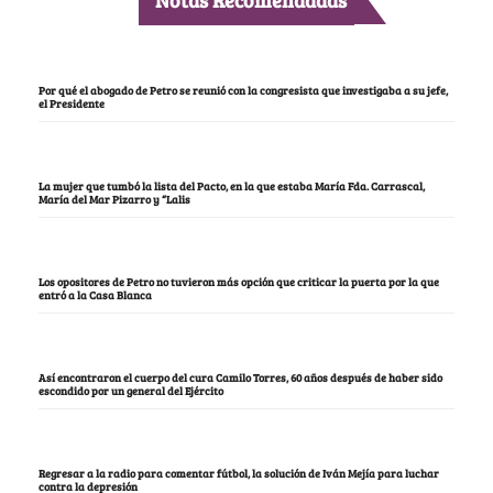
Por qué el abogado de Petro se reunió con la congresista que investigaba a su jefe,
el Presidente
La mujer que tumbó la lista del Pacto, en la que estaba María Fda. Carrascal,
María del Mar Pizarro y “Lalis
Los opositores de Petro no tuvieron más opción que criticar la puerta por la que
entró a la Casa Blanca
Así encontraron el cuerpo del cura Camilo Torres, 60 años después de haber sido
escondido por un general del Ejército
Regresar a la radio para comentar fútbol, la solución de Iván Mejía para luchar
contra la depresión