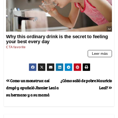
Como un monstruo: así
¿Cómo salió de pobre Mauricio
drogó y apuñaló Jhonier Leal a
Leal?
su hermano y a su mamá