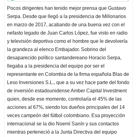
t
e
k
i
e
Pocos dirigentes han tenido mejor prensa que Gustavo
s
b
e
l
a
Serpa. Desde que llegó a la presidencia de Millonarios
A
o
d
d
p
o
I
s
en marzo de 2017, acabando de una buena vez con el
p
k
n
nefasto legado de Juan Carlos López, fue visto en radio
y televisión deportiva como el hombre que le devolvería
la grandeza al elenco Embajador. Sobrino del
desaparecido político santandereano Horacio Serpa,
llegaba a la presidencia del equipo por ser el
representante en Colombia de la firma española Blas de
Leso Inversiones S.L., que a su vez hace parte del fondo
de inversión estadounidense Amber Capital Investment
quien, desde ese momento, controlaría el 45% de las
acciones al 67%, siendo los dueños principales del 14
veces campeón del fútbol colombiano. Esa proyección
internacional se la dio Noemí Sanín y sus contactos
mientras perteneció a la Junta Directiva del equipo