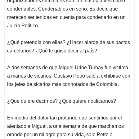
organizaciones criminales son tan inaceptables como
A
o
d
d
p
o
I
s
condenables. Condenables en serio. Es decir, que
p
k
n
merecen ser tenidas en cuenta para condenarlo en un
Juicio Político.
¿Qué pretendía con ellas? ¿Hacer alarde de sus pactos
carcelarios? ¿Qué le quiso decir al país?
A dos semanas de que Miguel Uribe Turbay fue víctima
a manos de sicarios, Gustavo Petro sale a exhibirse con
los jefes de sicarios más connotados de Colombia.
¿Qué quiere decirnos? ¿Qué quiere notificarnos?
En medio del dolor tan profundo que sentimos por el
atentado a Miguel, a una semana de que marchamos
orando por un milagro para su vida, sale Petro a