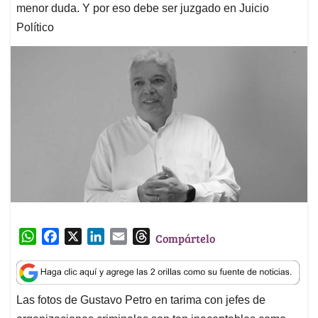
menor duda. Y por eso debe ser juzgado en Juicio
Político
W
F
X
L
E
T
Compártelo
h
a
i
m
h
a
c
n
a
r
t
e
k
i
e
Las fotos de Gustavo Petro en tarima con jefes de
s
b
e
l
a