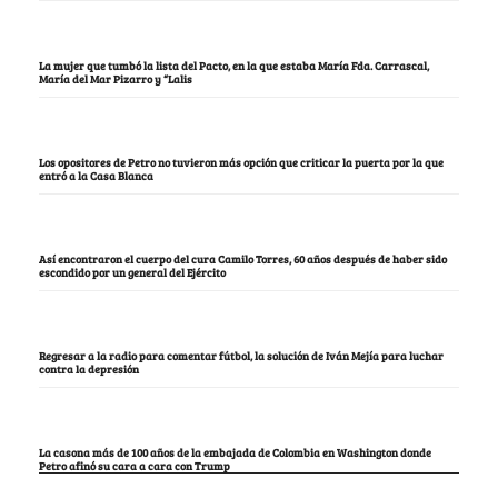
La mujer que tumbó la lista del Pacto, en la que estaba María Fda. Carrascal,
María del Mar Pizarro y “Lalis
Los opositores de Petro no tuvieron más opción que criticar la puerta por la que
entró a la Casa Blanca
Así encontraron el cuerpo del cura Camilo Torres, 60 años después de haber sido
escondido por un general del Ejército
Regresar a la radio para comentar fútbol, la solución de Iván Mejía para luchar
contra la depresión
La casona más de 100 años de la embajada de Colombia en Washington donde
Petro afinó su cara a cara con Trump