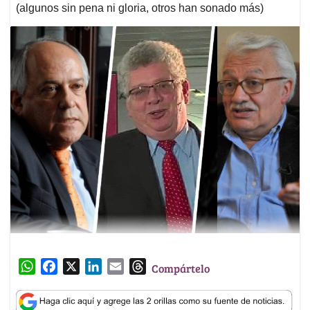
(algunos sin pena ni gloria, otros han sonado más)
W
F
X
L
E
T
Compártelo
h
a
i
m
h
a
c
n
a
r