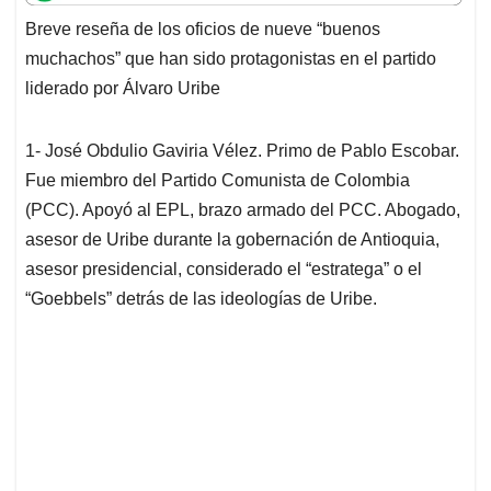
t
e
k
i
e
Breve reseña de los oficios de nueve “buenos
s
b
e
l
a
muchachos” que han sido protagonistas en el partido
A
o
d
d
p
o
I
s
liderado por Álvaro Uribe
p
k
n
1- José Obdulio Gaviria Vélez. Primo de Pablo Escobar.
Fue miembro del Partido Comunista de Colombia
(PCC). Apoyó al EPL, brazo armado del PCC. Abogado,
asesor de Uribe durante la gobernación de Antioquia,
asesor presidencial, considerado el “estratega” o el
“Goebbels” detrás de las ideologías de Uribe.