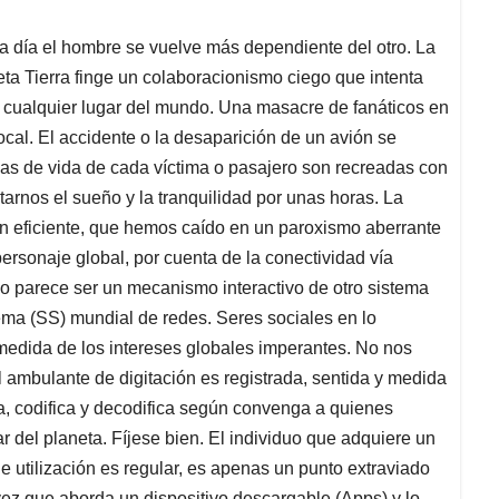
a día el hombre se vuelve más dependiente del otro. La
a Tierra finge un colaboracionismo ciego que intenta
 cualquier lugar del mundo. Una masacre de fanáticos en
ocal. El accidente o la desaparición de un avión se
ias de vida de cada víctima o pasajero son recreadas con
tarnos el sueño y la tranquilidad por unas horas. La
an eficiente, que hemos caído en un paroxismo aberrante
rsonaje global, por cuenta de la conectividad vía
ado parece ser un mecanismo interactivo de otro sistema
ma (SS) mundial de redes. Seres sociales en lo
a medida de los intereses globales imperantes. No nos
ambulante de digitación es registrada, sentida y medida
, codifica y decodifica según convenga a quienes
r del planeta. Fíjese bien. El individuo que adquiere un
e utilización es regular, es apenas un punto extraviado
vez que aborda un dispositivo descargable (Apps) y lo