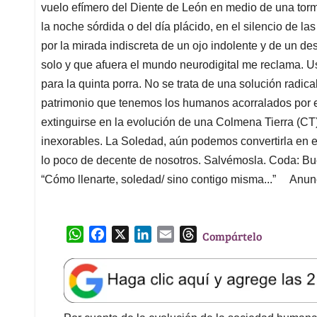
vuelo efímero del Diente de León en medio de una torm
la noche sórdida o del día plácido, en el silencio de l
por la mirada indiscreta de un ojo indolente y de un des
solo y que afuera el mundo neurodigital me reclama. Us
para la quinta porra. No se trata de una solución radic
patrimonio que tenemos los humanos acorralados por el
extinguirse en la evolución de una Colmena Tierra (CT
inexorables. La Soledad, aún podemos convertirla en 
lo poco de decente de nosotros. Salvémosla. Coda: B
“Cómo llenarte, soledad/ sino contigo misma...” Anunc
W
F
X
L
E
T
Compártelo
h
a
i
m
h
a
c
n
a
r
t
e
k
i
e
s
b
e
l
a