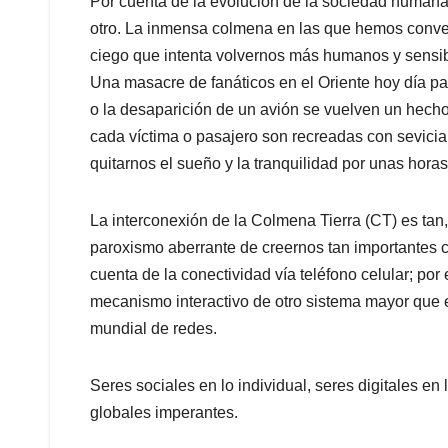
A
o
d
d
Por cuenta de la evolución de la sociedad human
p
o
I
s
otro. La inmensa colmena en las que hemos convert
p
k
n
ciego que intenta volvernos más humanos y sensibl
Una masacre de fanáticos en el Oriente hoy día par
o la desaparición de un avión se vuelven un hecho 
cada víctima o pasajero son recreadas con sevicia 
quitarnos el sueño y la tranquilidad por unas horas
La interconexión de la Colmena Tierra (CT) es tan,
paroxismo aberrante de creernos tan importantes 
cuenta de la conectividad vía teléfono celular; por
mecanismo interactivo de otro sistema mayor que 
mundial de redes.
Seres sociales en lo individual, seres digitales en
globales imperantes.