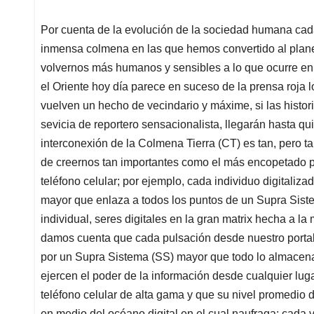
Por cuenta de la evolución de la sociedad humana cad
inmensa colmena en las que hemos convertido al planet
volvernos más humanos y sensibles a lo que ocurre en
el Oriente hoy día parece en suceso de la prensa roja l
vuelven un hecho de vecindario y máxime, si las histor
sevicia de reportero sensacionalista, llegarán hasta qui
interconexión de la Colmena Tierra (CT) es tan, pero t
de creernos tan importantes como el más encopetado pe
teléfono celular; por ejemplo, cada individuo digitaliz
mayor que enlaza a todos los puntos de un Supra Siste
individual, seres digitales en la gran matrix hecha a l
damos cuenta que cada pulsación desde nuestro portal 
por un Supra Sistema (SS) mayor que todo lo almacena
ejercen el poder de la información desde cualquier luga
teléfono celular de alta gama y que su nivel promedio d
en medio del océano digital en el cual naufraga; cada 