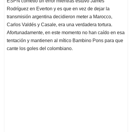
ESPN cometió un error mientras estuvo James
s
b
e
l
a
Rodríguez en Everton y es que en vez de dejar la
A
o
d
d
p
o
I
s
transmisión argentina decidieron meter a Marocco,
p
k
n
Carlos Valdés y Casale, era una verdadera tortura.
Afortunadamente, en este momento no han caído en esa
tentación y mantienen al mítico Bambino Pons para que
cante los goles del colombiano.