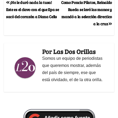
¡No le duró nada la tusa!
Como Poncio Pilatos, Reinaldo
Este es el clavo con el que Epa se
Rueda se lavó las manos y
sacó del corazón a Diana Celis
mandó a la selección directico
a la cruz
Por
Las Dos Orillas
Somos un equipo de periodistas
que queremos mostrar, además
del país de siempre, ese que
está olvidado, el de la otra orilla.