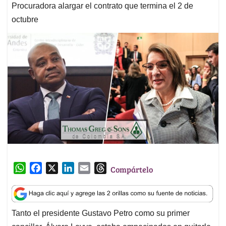
Procuradora alargar el contrato que termina el 2 de
octubre
W
F
X
L
E
T
Compártelo
h
a
i
m
h
a
c
n
a
r
t
e
k
i
e
Tanto el presidente Gustavo Petro como su primer
s
b
e
l
a