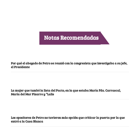
Notas Recomendadas
Por qué el abogado de Petro se reunió con la congresista que investigaba a su jefe,
el Presidente
La mujer que tumbó la lista del Pacto, en la que estaba María Fda. Carrascal,
María del Mar Pizarro y “Lalis
Los opositores de Petro no tuvieron más opción que criticar la puerta por la que
entró a la Casa Blanca