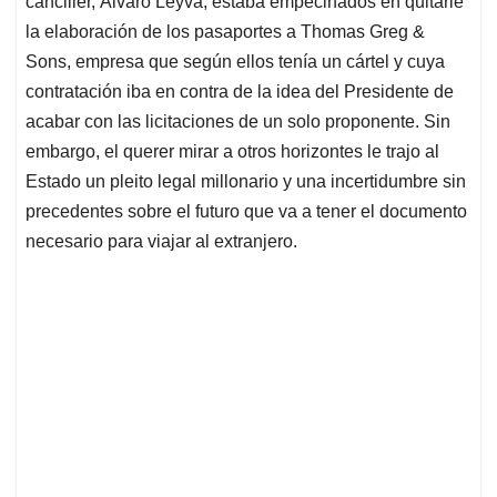
canciller, Álvaro Leyva, estaba empecinados en quitarle
A
o
d
d
p
o
I
s
la elaboración de los pasaportes a Thomas Greg &
p
k
n
Sons, empresa que según ellos tenía un cártel y cuya
contratación iba en contra de la idea del Presidente de
acabar con las licitaciones de un solo proponente. Sin
embargo, el querer mirar a otros horizontes le trajo al
Estado un pleito legal millonario y una incertidumbre sin
precedentes sobre el futuro que va a tener el documento
necesario para viajar al extranjero.