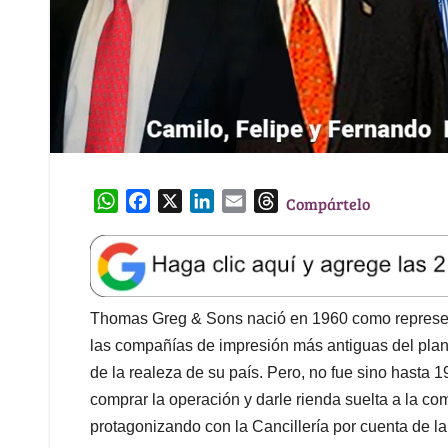
W
F
X
L
E
T
Compártelo
h
a
i
m
h
a
c
n
a
r
t
e
k
i
e
s
b
e
l
a
A
o
d
d
Thomas Greg & Sons nació en 1960 como represent
p
o
I
s
las compañías de impresión más antiguas del plane
p
k
n
de la realeza de su país. Pero, no fue sino hasta 
comprar la operación y darle rienda suelta a la co
protagonizando con la Cancillería por cuenta de l