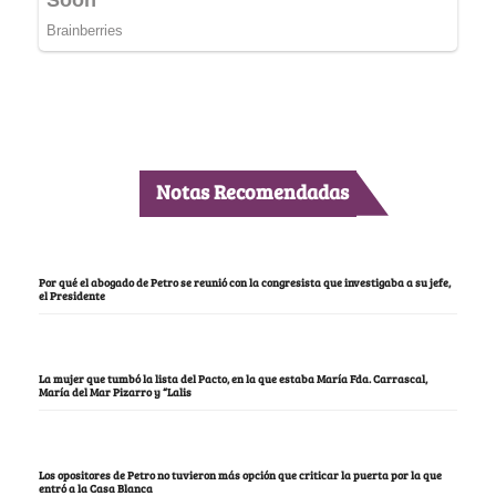
Notas Recomendadas
Por qué el abogado de Petro se reunió con la congresista que investigaba a su jefe,
el Presidente
La mujer que tumbó la lista del Pacto, en la que estaba María Fda. Carrascal,
María del Mar Pizarro y “Lalis
Los opositores de Petro no tuvieron más opción que criticar la puerta por la que
entró a la Casa Blanca