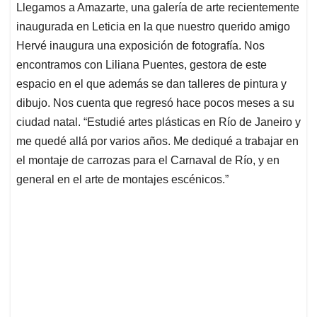
Llegamos a Amazarte, una galería de arte recientemente
s
b
e
l
a
inaugurada en Leticia en la que nuestro querido amigo
A
o
d
d
p
o
I
s
Hervé inaugura una exposición de fotografía. Nos
p
k
n
encontramos con Liliana Puentes, gestora de este
espacio en el que además se dan talleres de pintura y
dibujo. Nos cuenta que regresó hace pocos meses a su
ciudad natal. “Estudié artes plásticas en Río de Janeiro y
me quedé allá por varios años. Me dediqué a trabajar en
el montaje de carrozas para el Carnaval de Río, y en
general en el arte de montajes escénicos.”