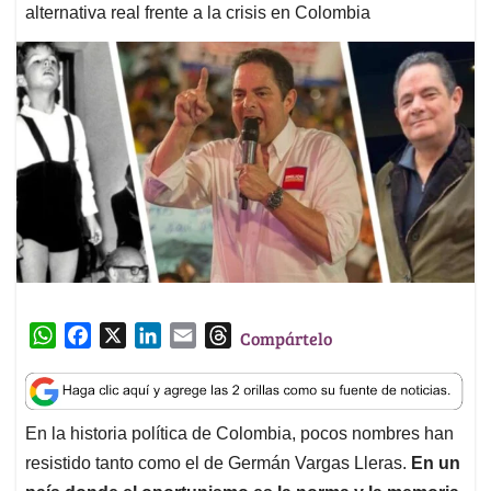
alternativa real frente a la crisis en Colombia
W
F
X
L
E
T
Compártelo
h
a
i
m
h
a
c
n
a
r
t
e
k
i
e
En la historia política de Colombia, pocos nombres han
s
b
e
l
a
resistido tanto como el de Germán Vargas Lleras.
En un
A
o
d
d