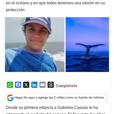
en el océano y en que todos tenemos una misión en su
protección
W
F
X
L
E
T
Compártelo
h
a
i
m
h
a
c
n
a
r
t
e
k
i
e
Desde su primera infancia a Gabriela Casuso le ha
s
b
e
l
a