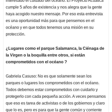
interesado el cuidado del océano. El Proyecto Acuática
A
o
d
d
p
o
I
s
cumple 5 años de existencia y nos alegra que la gente
p
k
n
haya acogido nuestro mensaje. Por eso esta entrevista
es una oportunidad más para que pensemos en el
océano y en que todos tenemos una misión en su
protección.
¿Lugares como el parque Salamanca, la Ciénaga de
la Virgen o la boquilla entre otros, si están
comprometidos con el océano ?
Gabriela Casuso: No es que solamente sean los
parques o lugares los comprometidos con el océano.
Todos debemos estar comprometidos con cuidarlo y
protegerlo con cada pequeña acción. A veces pensamos
que eso es tarea de activistas o de los gobiernos y claro
que lo es, pero es para que la gente común y corriente