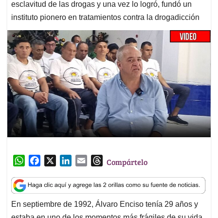
esclavitud de las drogas y una vez lo logró, fundó un
instituto pionero en tratamientos contra la drogadicción
W
F
X
L
E
T
Compártelo
h
a
i
m
h
a
c
n
a
r
t
e
k
i
e
En septiembre de 1992, Álvaro Enciso tenía 29 años y
s
b
e
l
a
estaba en uno de los momentos más frágiles de su vida.