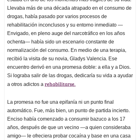
A
o
d
d
p
o
I
s
Llevaba más de una década atrapado en el consumo de
p
k
n
drogas, había pasado por varios procesos de
rehabilitación inconclusos y su entorno inmediato —
Envigado, en pleno auge del narcotráfico en los años
ochenta— había sido un escenario constante de
normalización del consumo. En medio de una terapia,
recibió la visita de su novia, Gladys Valencia. Ese
encuentro derivó en una promesa doble: a ella y a Dios.
Si lograba salir de las drogas, dedicaría su vida a ayudar
rehabilitarse.
a otros adictos a
La promesa no fue una epifanía ni un punto final
automático. Fue, más bien, un punto de partida incierto.
Enciso había comenzado a consumir bazuco a los 17
años, después de que un vecino —a quien consideraba
amigo— le ofreciera probar cocaína y base en una casa