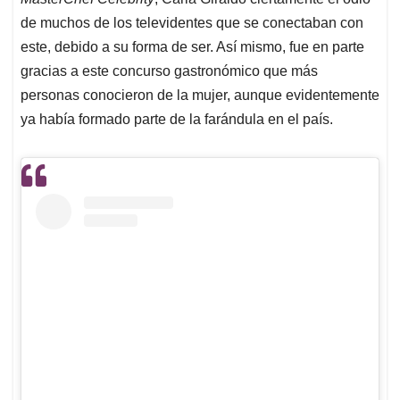
A
o
d
d
p
o
I
s
de muchos de los televidentes que se conectaban con
p
k
n
este, debido a su forma de ser. Así mismo, fue en parte
gracias a este concurso gastronómico que más
personas conocieron de la mujer, aunque evidentemente
ya había formado parte de la farándula en el país.