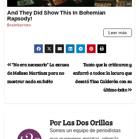
"No era necesario" La excusa
Tanto que la criticaron y
de Melissa Martínez para no
enfarró a todos: la locura que
mostrar nada en SoHo
desató Yina Calderón con su
último éxito
Por
Las Dos Orillas
Somos un equipo de periodistas
que queremos mostrar, además