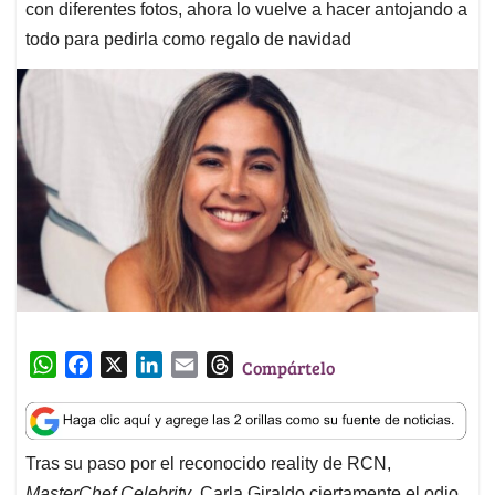
con diferentes fotos, ahora lo vuelve a hacer antojando a
todo para pedirla como regalo de navidad
W
F
X
L
E
T
Compártelo
h
a
i
m
h
a
c
n
a
r
t
e
k
i
e
Tras su paso por el reconocido reality de RCN,
s
b
e
l
a
MasterChef Celebrity
, Carla Giraldo ciertamente el odio