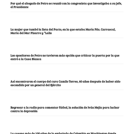
Por qué el abogado de Petro se reunió con la congresista que investigaba a su jefe,
el Presidente
La mujer que tumbó la lista del Pacto, en la que estaba María Fda. Carrascal,
María del Mar Pizarro y “Lalis
Los opositores de Petro no tuvieron más opción que criticar la puerta por la que
entró a la Casa Blanca
Así encontraron el cuerpo del cura Camilo Torres, 60 años después de haber sido
escondido por un general del Ejército
Regresar a la radio para comentar fútbol, la solución de Iván Mejía para luchar
contra la depresión
La casona más de 100 años de la embajada de Colombia en Washington donde