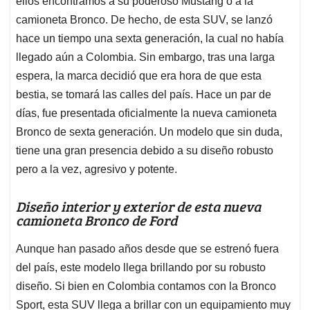
p
o
I
s
ellos encontramos a su poderoso Mustang o a la
p
k
n
camioneta Bronco. De hecho, de esta SUV, se lanzó
hace un tiempo una sexta generación, la cual no había
llegado aún a Colombia. Sin embargo, tras una larga
espera, la marca decidió que era hora de que esta
bestia, se tomará las calles del país. Hace un par de
días, fue presentada oficialmente la nueva camioneta
Bronco de sexta generación. Un modelo que sin duda,
tiene una gran presencia debido a su diseño robusto
pero a la vez, agresivo y potente.
Diseño interior y exterior de esta nueva
camioneta Bronco de Ford
Aunque han pasado años desde que se estrenó fuera
del país, este modelo llega brillando por su robusto
diseño. Si bien en Colombia contamos con la Bronco
Sport, esta SUV llega a brillar con un equipamiento muy