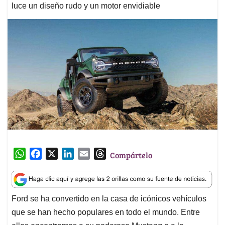
luce un diseño rudo y un motor envidiable
W
F
X
L
E
T
Compártelo
h
a
i
m
h
a
c
n
a
r
t
e
k
i
e
Ford se ha convertido en la casa de icónicos vehículos
s
b
e
l
a
que se han hecho populares en todo el mundo. Entre
A
o
d
d