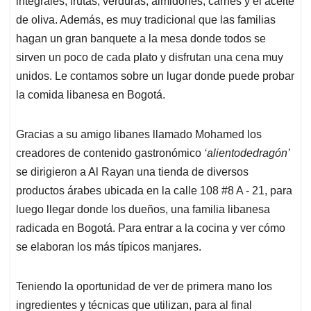
p
o
I
s
integrales, frutas, verduras, almidones, carnes y el aceite
p
k
n
de oliva. Además, es muy tradicional que las familias
hagan un gran banquete a la mesa donde todos se
sirven un poco de cada plato y disfrutan una cena muy
unidos. Le contamos sobre un lugar donde puede probar
la comida libanesa en Bogotá.
Gracias a su amigo libanes llamado Mohamed los
creadores de contenido gastronómico
‘alientodedragón’
se dirigieron a Al Rayan una tienda de diversos
productos árabes ubicada en la calle 108 #8 A - 21, para
luego llegar donde los dueños, una familia libanesa
radicada en Bogotá. Para entrar a la cocina y ver cómo
se elaboran los más típicos manjares.
Teniendo la oportunidad de ver de primera mano los
ingredientes y técnicas que utilizan, para al final