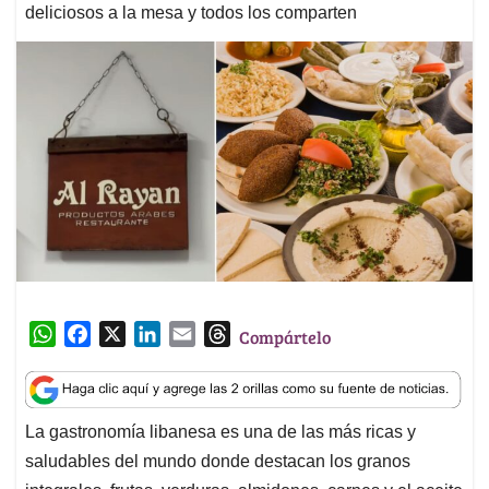
deliciosos a la mesa y todos los comparten
W
F
X
L
E
T
Compártelo
h
a
i
m
h
a
c
n
a
r
t
e
k
i
e
La gastronomía libanesa es una de las más ricas y
s
b
e
l
a
saludables del mundo donde destacan los granos
A
o
d
d