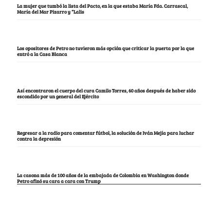
La mujer que tumbó la lista del Pacto, en la que estaba María Fda. Carrascal,
María del Mar Pizarro y “Lalis
Los opositores de Petro no tuvieron más opción que criticar la puerta por la que
entró a la Casa Blanca
Así encontraron el cuerpo del cura Camilo Torres, 60 años después de haber sido
escondido por un general del Ejército
Regresar a la radio para comentar fútbol, la solución de Iván Mejía para luchar
contra la depresión
La casona más de 100 años de la embajada de Colombia en Washington donde
Petro afinó su cara a cara con Trump