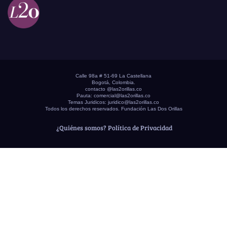
Calle 98a # 51-69 La Castellana
Bogotá, Colombia.
contacto @las2orillas.co
Pauta:
comercial@las2orillas.co
Temas Juridicos:
juridico@las2orillas.co
Todos los derechos reservados. Fundación Las Dos Orillas
¿Quiénes somos?
Política de Privacidad