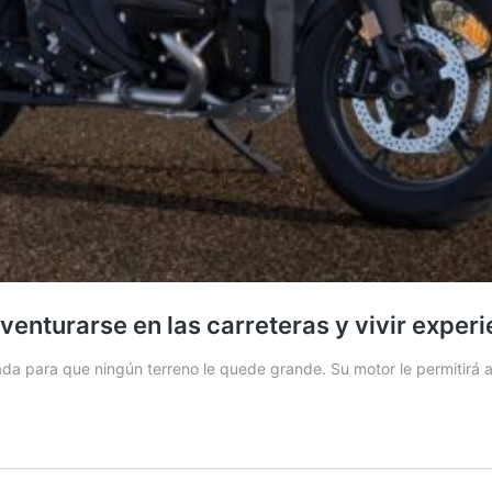
enturarse en las carreteras y vivir experi
ada para que ningún terreno le quede grande. Su motor le permitirá 