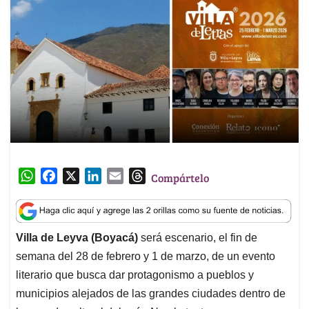
W
F
X
L
E
T
Compártelo
h
a
i
m
h
a
c
n
a
r
t
e
k
i
e
Villa de Leyva (Boyacá)
será escenario, el fin de
s
b
e
l
a
semana del 28 de febrero y 1 de marzo, de un evento
A
o
d
d
p
o
I
s
literario que busca dar protagonismo a pueblos y
p
k
n
municipios alejados de las grandes ciudades dentro de