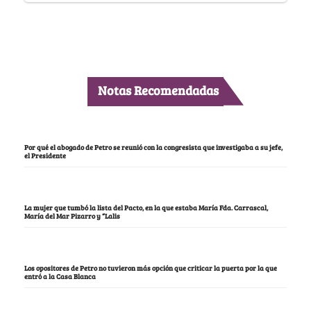
Notas Recomendadas
Por qué el abogado de Petro se reunió con la congresista que investigaba a su jefe,
el Presidente
La mujer que tumbó la lista del Pacto, en la que estaba María Fda. Carrascal,
María del Mar Pizarro y “Lalis
Los opositores de Petro no tuvieron más opción que criticar la puerta por la que
entró a la Casa Blanca