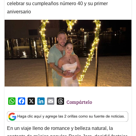
celebrar su cumpleaños número 40 y su primer
aniversario
W
F
X
L
E
T
Compártelo
h
a
i
m
h
a
c
n
a
r
t
e
k
i
e
En un viaje lleno de romance y belleza natural, la
s
b
e
l
a