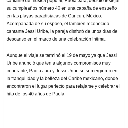
cantante de música popular, Paola Jara, decidió festejar
A
o
d
d
p
o
I
s
su cumpleaños número 40 en una cabaña de ensueño
p
k
n
en las playas paradisíacas de Cancún, México.
Acompañada de su esposo, el también reconocido
cantante Jessi Uribe, la pareja disfrutó de unos días de
descanso en el marco de una celebración íntima.
Aunque el viaje se terminó el 19 de mayo ya que Jessi
Uribe anunció que tenía algunos compromisos muy
imporante, Paola Jara y Jessi Uribe se sumergieron en
la tranquilidad y la belleza del Caribe mexicano, donde
encontraron el lugar perfecto para relajarse y celebrar el
hito de los 40 años de Paola.