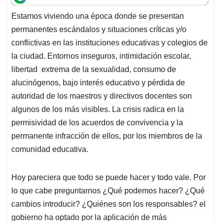
t
e
k
i
e
Estamos viviendo una época donde se presentan
s
b
e
l
a
permanentes escándalos y situaciones críticas y/o
A
o
d
d
p
o
I
s
conflictivas en las instituciones educativas y colegios de
p
k
n
la ciudad. Entornos inseguros, intimidación escolar,
libertad extrema de la sexualidad, consumo de
alucinógenos, bajo interés educativo y pérdida de
autoridad de los maestros y directivos docentes son
algunos de los más visibles. La crisis radica en la
permisividad de los acuerdos de convivencia y la
permanente infracción de ellos, por los miembros de la
comunidad educativa.
Hoy pareciera que todo se puede hacer y todo vale. Por
lo que cabe preguntarnos ¿Qué podemos hacer? ¿Qué
cambios introducir? ¿Quiénes son los responsables? el
gobierno ha optado por la aplicación de más