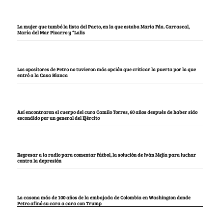
La mujer que tumbó la lista del Pacto, en la que estaba María Fda. Carrascal,
María del Mar Pizarro y “Lalis
Los opositores de Petro no tuvieron más opción que criticar la puerta por la que
entró a la Casa Blanca
Así encontraron el cuerpo del cura Camilo Torres, 60 años después de haber sido
escondido por un general del Ejército
Regresar a la radio para comentar fútbol, la solución de Iván Mejía para luchar
contra la depresión
La casona más de 100 años de la embajada de Colombia en Washington donde
Petro afinó su cara a cara con Trump