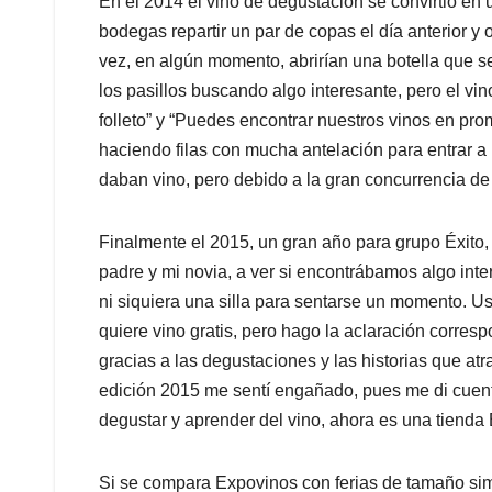
En el 2014 el vino de degustación se convirtió en 
bodegas repartir un par de copas el día anterior y
vez, en algún momento, abrirían una botella que 
los pasillos buscando algo interesante, pero el vin
folleto” y “Puedes encontrar nuestros vinos en prom
haciendo filas con mucha antelación para entrar a
daban vino, pero debido a la gran concurrencia de
Finalmente el 2015, un gran año para grupo Éxito,
padre y mi novia, a ver si encontrábamos algo inte
ni siquiera una silla para sentarse un momento. U
quiere vino gratis, pero hago la aclaración corre
gracias a las degustaciones y las historias que atr
edición 2015 me sentí engañado, pues me di cuent
degustar y aprender del vino, ahora es una tienda
Si se compara Expovinos con ferias de tamaño sim