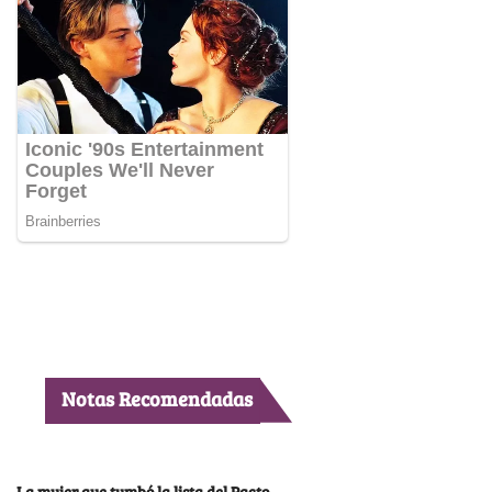
Notas Recomendadas
La mujer que tumbó la lista del Pacto,