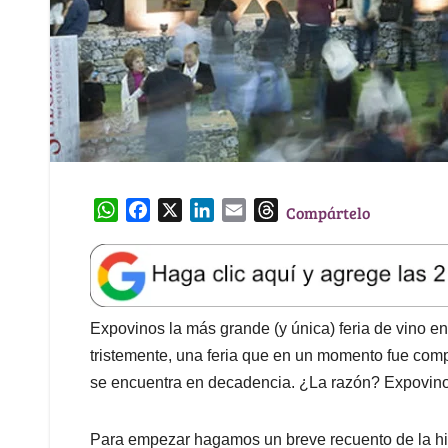
W
F
X
L
E
T
Compártelo
h
a
i
m
h
a
c
n
a
r
t
e
k
i
e
s
b
e
l
a
A
o
d
d
Expovinos la más grande (y única) feria de vino e
p
o
I
s
tristemente, una feria que en un momento fue com
p
k
n
se encuentra en decadencia. ¿La razón? Expovinos
Para empezar hagamos un breve recuento de la his