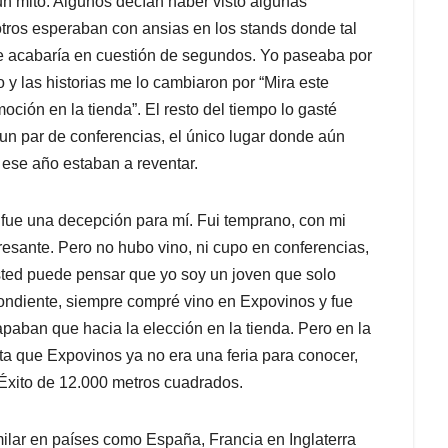
un mito. Algunos decían haber visto algunas
 otros esperaban con ansias en los stands donde tal
se acabaría en cuestión de segundos. Yo paseaba por
o y las historias me lo cambiaron por “Mira este
oción en la tienda”. El resto del tiempo lo gasté
 un par de conferencias, el único lugar donde aún
 ese año estaban a reventar.
 fue una decepción para mí. Fui temprano, con mi
resante. Pero no hubo vino, ni cupo en conferencias,
sted puede pensar que yo soy un joven que solo
spondiente, siempre compré vino en Expovinos y fue
apaban que hacia la elección en la tienda. Pero en la
a que Expovinos ya no era una feria para conocer,
 Éxito de 12.000 metros cuadrados.
ilar en países como España, Francia en Inglaterra