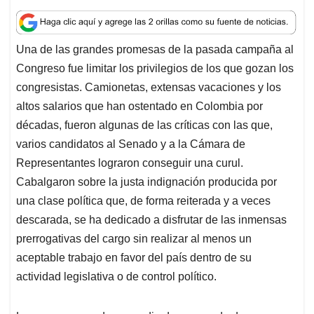
h
a
i
m
h
a
c
n
a
r
t
e
k
i
e
Una de las grandes promesas de la pasada campaña al
s
b
e
l
a
Congreso fue limitar los privilegios de los que gozan los
A
o
d
d
p
o
I
s
congresistas. Camionetas, extensas vacaciones y los
p
k
n
altos salarios que han ostentado en Colombia por
décadas, fueron algunas de las críticas con las que,
varios candidatos al Senado y a la Cámara de
Representantes lograron conseguir una curul.
Cabalgaron sobre la justa indignación producida por
una clase política que, de forma reiterada y a veces
descarada, se ha dedicado a disfrutar de las inmensas
prerrogativas del cargo sin realizar al menos un
aceptable trabajo en favor del país dentro de su
actividad legislativa o de control político.