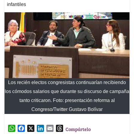
infantiles
Los recién electos congresistas continuarían recibiendo
los cómodos salarios que durante su discurso de campaña
tanto criticaron. Foto: presentación reforma al
Congreso/Twitter Gustavo Bolívar
W
F
X
L
E
T
Compártelo