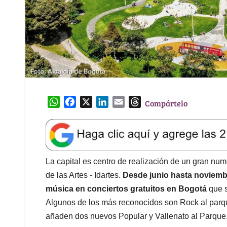
W
F
X
L
E
T
Compártelo
h
a
i
m
h
a
c
n
a
r
t
e
k
i
e
s
b
e
l
a
A
o
d
d
La capital es centro de realización de un gran numer
p
o
I
s
de las Artes - Idartes.
Desde junio hasta noviemb
p
k
n
música en conciertos gratuitos en Bogotá
que s
Algunos de los más reconocidos son Rock al parque 
añaden dos nuevos Popular y Vallenato al Parque