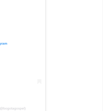
agram
 (@bogotagospel)