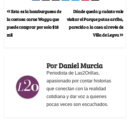
Esta es la hamburguesa de
Dónde queda y cuánto vale
la costosa carne Wagyu que
visitar el Parque patas arriba,
puede comprar por solo $18
parecido a la casa al revés de
mil
Villa de Leyva
Por
Daniel Murcia
Periodista de Las2Orillas,
apasionado por contar historias
que conectan con la realidad
cotidiana y dar voz a quienes
pocas veces son escuchados.