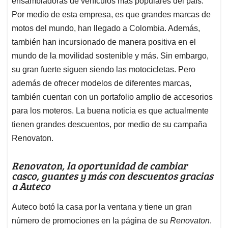
ensambladoras de vehículos más populares del país.
A
o
d
d
p
o
I
s
Por medio de esta empresa, es que grandes marcas de
p
k
n
motos del mundo, han llegado a Colombia. Además,
también han incursionado de manera positiva en el
mundo de la movilidad sostenible y más. Sin embargo,
su gran fuerte siguen siendo las motocicletas. Pero
además de ofrecer modelos de diferentes marcas,
también cuentan con un portafolio amplio de accesorios
para los moteros. La buena noticia es que actualmente
tienen grandes descuentos, por medio de su campaña
Renovaton.
Renovaton, la oportunidad de cambiar
casco, guantes y más con descuentos gracias
a Auteco
Auteco botó la casa por la ventana y tiene un gran
número de promociones en la página de su
Renovaton
.