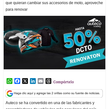
que quieran cambiar sus accesorios de moto, aproveche
para renovar
W
F
X
L
E
T
Compártelo
h
a
i
m
h
a
c
n
a
r
t
e
k
i
e
Auteco se ha convertido en una de las fabricantes y
s
b
e
l
a