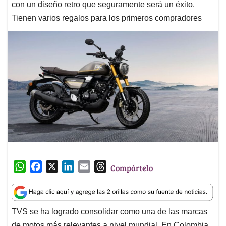
con un diseño retro que seguramente será un éxito.
Tienen varios regalos para los primeros compradores
W
F
X
L
E
T
Compártelo
h
a
i
m
h
a
c
n
a
r
t
e
k
i
e
TVS se ha logrado consolidar como una de las marcas
s
b
e
l
a
de motos más relevantes a nivel mundial. En Colombia