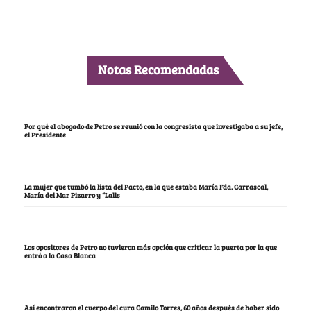
Notas Recomendadas
Por qué el abogado de Petro se reunió con la congresista que investigaba a su jefe,
el Presidente
La mujer que tumbó la lista del Pacto, en la que estaba María Fda. Carrascal,
María del Mar Pizarro y “Lalis
Los opositores de Petro no tuvieron más opción que criticar la puerta por la que
entró a la Casa Blanca
Así encontraron el cuerpo del cura Camilo Torres, 60 años después de haber sido