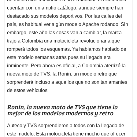
A
o
d
d
p
o
I
s
cuentan con un amplio catálogo, aunque siempre han
p
k
n
destacado sus modelos deportivos. Por las calles del
país, es habitual ver algún modelo Apache rodando. Sin
embargo, este año las cosas van a cambiar, la marca
trajo a Colombia una motocicleta revolucionaria que
romperá todos los esquemas. Ya habíamos hablado de
este modelo semanas atrás pues su llegada era
inminente. Pero ahora es oficial, a Colombia aterrizó la
nueva moto de TVS, la Ronin, un modelo retro que
sorprenderá incluso a aquellos que no son tan amantes
de estos vehículos.
Ronin, la nueva moto de TVS que tiene lo
mejor de los modelos modernos y retro
Auteco y TVS sorprendieron a todos con la llegada de
este modelo. Esta motocicleta tiene mucho que ofrecer