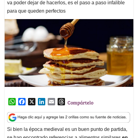
va poder dejar de hacerlos, es el paso a paso infalible
para que queden perfectos
W
F
X
L
E
T
Compártelo
h
a
i
m
h
a
c
n
a
r
t
e
k
i
e
Si bien la época medieval es un buen punto de partida,
s
b
e
l
a
se han encontrado referencias a alimentos similares
en