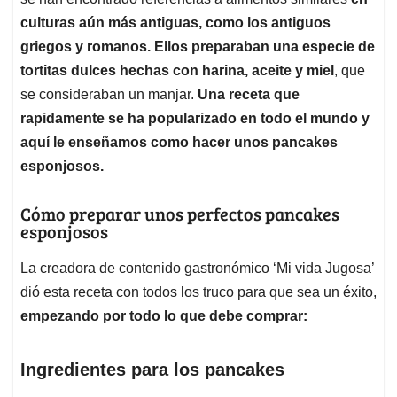
A
o
d
d
p
o
I
s
culturas aún más antiguas, como los antiguos
p
k
n
griegos y romanos. Ellos preparaban una especie de
tortitas dulces hechas con harina, aceite y miel
, que
se consideraban un manjar.
Una receta que
rapidamente se ha popularizado en todo el mundo y
aquí le enseñamos como hacer unos pancakes
esponjosos.
Cómo preparar unos perfectos pancakes
esponjosos
La creadora de contenido gastronómico ‘Mi vida Jugosa’
dió esta receta con todos los truco para que sea un éxito,
empezando por todo lo que debe comprar:
Ingredientes para los pancakes