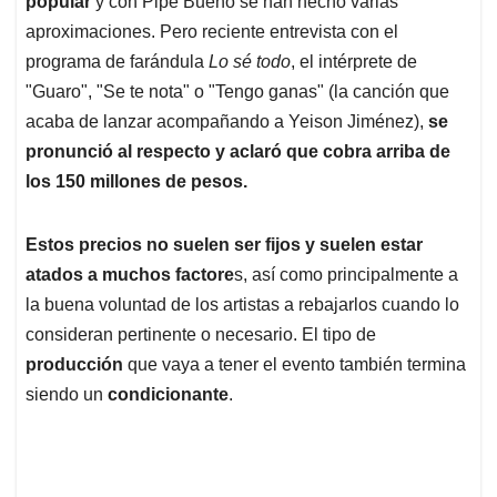
p
o
I
s
popular
y con Pipe Bueno se han hecho varias
p
k
n
aproximaciones. Pero reciente entrevista con el
programa de farándula
Lo sé todo
, el intérprete de
"Guaro", "Se te nota" o "Tengo ganas" (la canción que
acaba de lanzar acompañando a Yeison Jiménez),
se
pronunció al respecto y aclaró que cobra arriba de
los 150 millones de pesos.
Estos precios no suelen ser fijos y suelen estar
atados a muchos factore
s, así como principalmente a
la buena voluntad de los artistas a rebajarlos cuando lo
consideran pertinente o necesario. El tipo de
producción
que vaya a tener el evento también termina
siendo un
condicionante
.