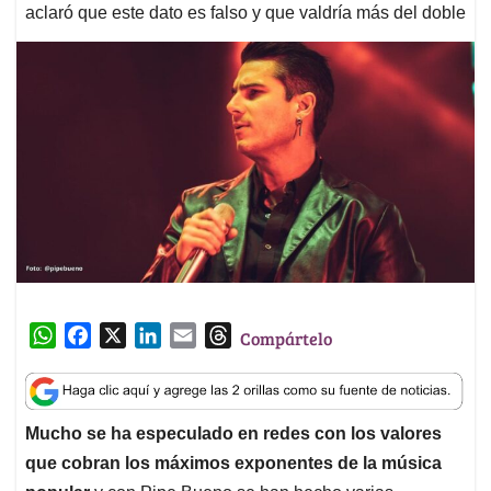
aclaró que este dato es falso y que valdría más del doble
W
F
X
L
E
T
Compártelo
h
a
i
m
h
a
c
n
a
r
t
e
k
i
e
Mucho se ha especulado en redes con los valores
s
b
e
l
a
que cobran los máximos exponentes de la música
A
o
d
d