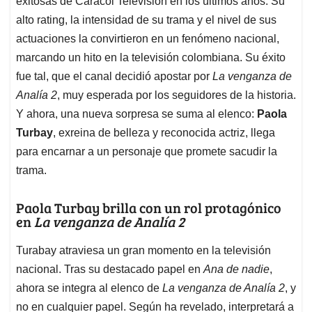
exitosas de Caracol Televisión en los últimos años. Su
A
o
d
d
p
o
I
s
alto rating, la intensidad de su trama y el nivel de sus
p
k
n
actuaciones la convirtieron en un fenómeno nacional,
marcando un hito en la televisión colombiana. Su éxito
fue tal, que el canal decidió apostar por
La venganza de
Analía 2
, muy esperada por los seguidores de la historia.
Y ahora, una nueva sorpresa se suma al elenco:
Paola
Turbay
, exreina de belleza y reconocida actriz, llega
para encarnar a un personaje que promete sacudir la
trama.
Paola Turbay brilla con un rol protagónico
en
La venganza de Analía 2
Turabay atraviesa un gran momento en la televisión
nacional. Tras su destacado papel en
Ana de nadie
,
ahora se integra al elenco de
La venganza de Analía 2
, y
no en cualquier papel. Según ha revelado, interpretará a