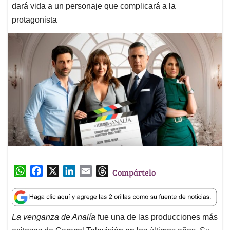
dará vida a un personaje que complicará a la
protagonista
W
F
X
L
E
T
Compártelo
h
a
i
m
h
a
c
n
a
r
t
e
k
i
e
La venganza de Analía
fue una de las producciones más
s
b
e
l
a