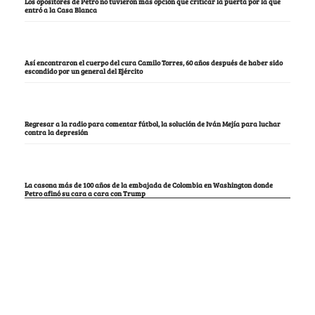
Los opositores de Petro no tuvieron más opción que criticar la puerta por la que
entró a la Casa Blanca
Así encontraron el cuerpo del cura Camilo Torres, 60 años después de haber sido
escondido por un general del Ejército
Regresar a la radio para comentar fútbol, la solución de Iván Mejía para luchar
contra la depresión
La casona más de 100 años de la embajada de Colombia en Washington donde
Petro afinó su cara a cara con Trump