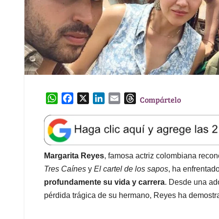
W
F
X
L
E
T
Compártelo
h
a
i
m
h
a
c
n
a
r
t
e
k
i
e
s
b
e
l
a
A
o
d
d
Margarita Reyes
, famosa actriz colombiana recon
p
o
I
s
Tres Caínes
y
El cartel de los sapos
, ha enfrentad
p
k
n
profundamente su vida y carrera
. Desde una ado
pérdida trágica de su hermano, Reyes ha demost