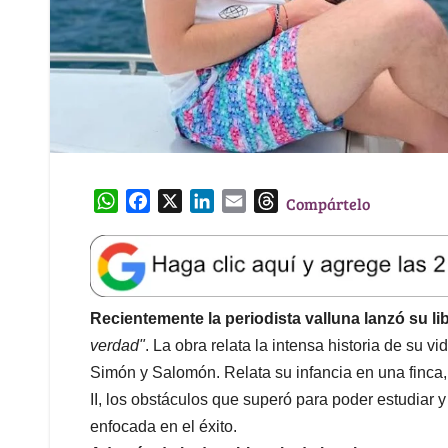
W
F
X
L
E
T
Compártelo
h
a
i
m
h
a
c
n
a
r
t
e
k
i
e
s
b
e
l
a
A
o
d
d
Recientemente la periodista valluna lanzó su li
p
o
I
s
verdad"
. La obra relata la intensa historia de su v
p
k
n
Simón y Salomón. Relata su infancia en una finca,
II, los obstáculos que superó para poder estudia
enfocada en el éxito.