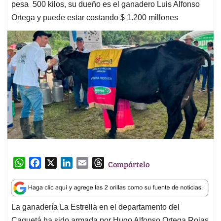
pesa 500 kilos, su dueño es el ganadero Luis Alfonso
Ortega y puede estar costando $ 1.200 millones
W
F
X
L
E
T
Compártelo
h
a
i
m
h
a
c
n
a
r
t
e
k
i
e
La ganadería La Estrella en el departamento del
s
b
e
l
a
Caquetá ha sido armada por Hugo Alfonso Ortega Rojas