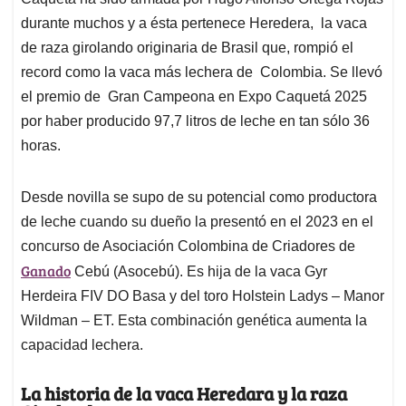
A
o
d
d
p
o
I
s
durante muchos y a ésta pertenece Heredera, la vaca
p
k
n
de raza girolando originaria de Brasil que, rompió el
record como la vaca más lechera de Colombia. Se llevó
el premio de Gran Campeona en Expo Caquetá 2025
por haber producido 97,7 litros de leche en tan sólo 36
horas.
Desde novilla se supo de su potencial como productora
de leche cuando su dueño la presentó en el 2023 en el
concurso de Asociación Colombina de Criadores de
Ganado
Cebú (Asocebú). Es hija de la vaca Gyr
Herdeira FIV DO Basa y del toro Holstein Ladys – Manor
Wildman – ET. Esta combinación genética aumenta la
capacidad lechera.
La historia de la vaca Heredara y la raza