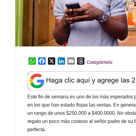
W
F
X
L
E
T
Compártelo
h
a
i
m
h
a
c
n
a
r
t
e
k
i
e
s
b
e
l
a
A
o
d
d
Este fin de semana es uno de los más esperados p
p
o
I
s
en los que han estado flojas las ventas. En gener
p
k
n
un rango de unos $250.000 a $400.0000. No obstan
regalo un poco más costoso al señor padre de su fa
perfecta.