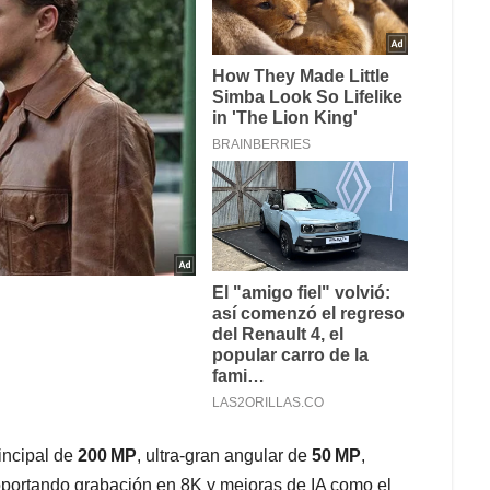
incipal de
200 MP
, ultra‑gran angular de
50 MP
,
soportando grabación en 8K y mejoras de IA como el