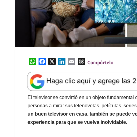
W
F
X
L
E
T
Compártelo
h
a
i
m
h
a
c
n
a
r
t
e
k
i
e
s
b
e
l
a
A
o
d
d
El televisor se convirtió en un objeto fundamental d
p
o
I
s
personas a mirar sus telenovelas, películas, series
p
k
n
un buen televisor en casa, también se puede 
experiencia para que se vuelva inolvidable.