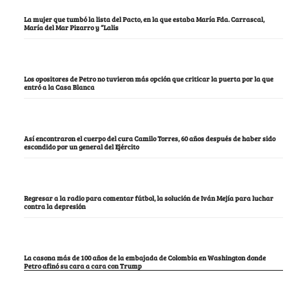
La mujer que tumbó la lista del Pacto, en la que estaba María Fda. Carrascal,
María del Mar Pizarro y “Lalis
Los opositores de Petro no tuvieron más opción que criticar la puerta por la que
entró a la Casa Blanca
Así encontraron el cuerpo del cura Camilo Torres, 60 años después de haber sido
escondido por un general del Ejército
Regresar a la radio para comentar fútbol, la solución de Iván Mejía para luchar
contra la depresión
La casona más de 100 años de la embajada de Colombia en Washington donde
Petro afinó su cara a cara con Trump