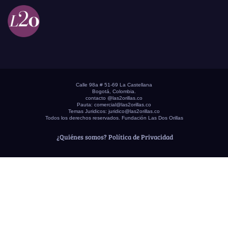
Calle 98a # 51-69 La Castellana
Bogotá, Colombia.
contacto @las2orillas.co
Pauta:
comercial@las2orillas.co
Temas Juridicos:
juridico@las2orillas.co
Todos los derechos reservados. Fundación Las Dos Orillas
¿Quiénes somos?
Política de Privacidad