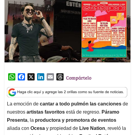
W
F
X
L
E
T
Compártelo
h
a
i
m
h
a
c
n
a
r
t
e
k
i
e
La emoción de
cantar a todo pulmón las canciones
de
s
b
e
l
a
nuestros
artistas favoritos
está de regreso.
Páramo
A
o
d
d
p
o
I
s
Presenta
, la
productora y promotora de eventos
p
k
n
aliada con
Ocesa
y propiedad de
Live Nation
, reveló la