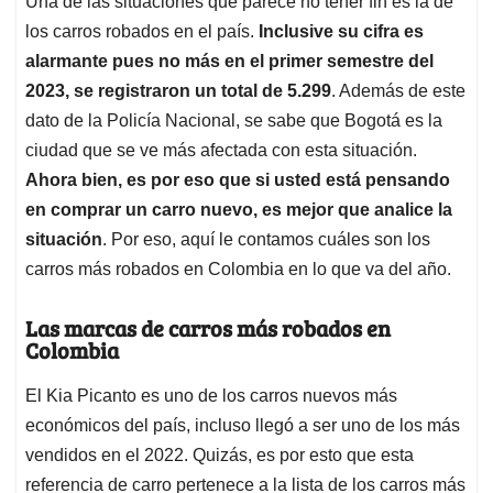
p
o
I
s
Una de las situaciones que parece no tener fin es la de
p
k
n
los carros robados en el país.
Inclusive su cifra es
alarmante pues no más en el primer semestre del
2023, se registraron un total de 5.299
. Además de este
dato de la Policía Nacional, se sabe que Bogotá es la
ciudad que se ve más afectada con esta situación.
Ahora bien, es por eso que si usted está pensando
en comprar un carro nuevo, es mejor que analice la
situación
. Por eso, aquí le contamos cuáles son los
carros más robados en Colombia en lo que va del año.
Las marcas de carros más robados en
Colombia
El Kia Picanto es uno de los carros nuevos más
económicos del país, incluso llegó a ser uno de los más
vendidos en el 2022. Quizás, es por esto que esta
referencia de carro pertenece a la lista de los carros más