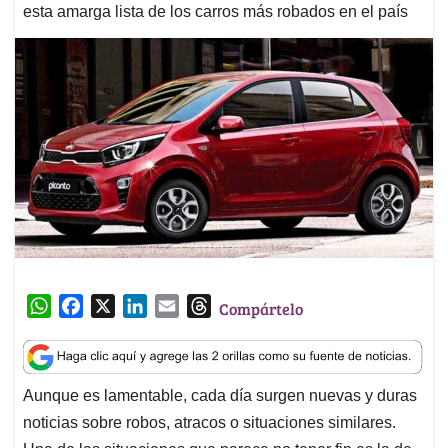
esta amarga lista de los carros más robados en el país
W
F
X
L
E
T
Compártelo
h
a
i
m
h
a
c
n
a
r
t
e
k
i
e
Aunque es lamentable, cada día surgen nuevas y duras
s
b
e
l
a
noticias sobre robos, atracos o situaciones similares.
A
o
d
d