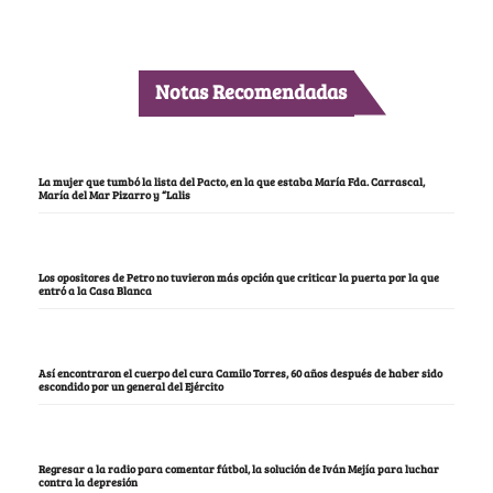
Notas Recomendadas
La mujer que tumbó la lista del Pacto, en la que estaba María Fda. Carrascal,
María del Mar Pizarro y “Lalis
Los opositores de Petro no tuvieron más opción que criticar la puerta por la que
entró a la Casa Blanca
Así encontraron el cuerpo del cura Camilo Torres, 60 años después de haber sido
escondido por un general del Ejército
Regresar a la radio para comentar fútbol, la solución de Iván Mejía para luchar
contra la depresión