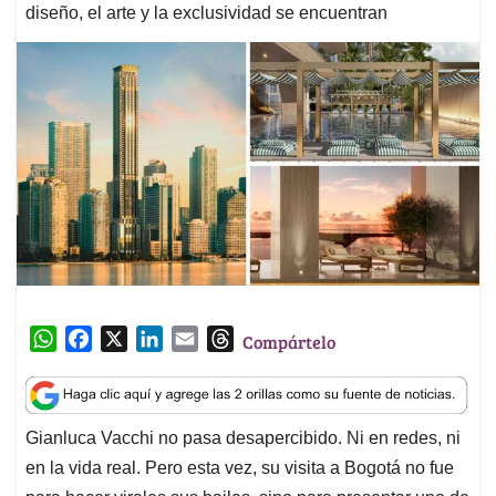
diseño, el arte y la exclusividad se encuentran
W
F
X
L
E
T
Compártelo
h
a
i
m
h
a
c
n
a
r
t
e
k
i
e
Gianluca Vacchi no pasa desapercibido. Ni en redes, ni
s
b
e
l
a
en la vida real. Pero esta vez, su visita a Bogotá no fue
A
o
d
d