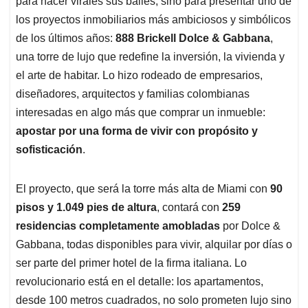
p
o
I
s
para hacer virales sus bailes, sino para presentar uno de
p
k
n
los proyectos inmobiliarios más ambiciosos y simbólicos
de los últimos años:
888 Brickell Dolce & Gabbana
,
una torre de lujo que redefine la inversión, la vivienda y
el arte de habitar. Lo hizo rodeado de empresarios,
diseñadores, arquitectos y familias colombianas
interesadas en algo más que comprar un inmueble:
apostar por una forma de vivir con propósito y
sofisticación
.
El proyecto, que será la torre más alta de Miami con
90
pisos y 1.049 pies de altura
, contará con
259
residencias completamente amobladas
por Dolce &
Gabbana, todas disponibles para vivir, alquilar por días o
ser parte del primer hotel de la firma italiana. Lo
revolucionario está en el detalle: los apartamentos,
desde 100 metros cuadrados, no solo prometen lujo sino