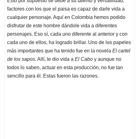
p
o
I
s
Esto por supuesto se debe a su talento y versatilidad,
p
k
n
factores con los que el paisa es capaz de darle vida a
cualquier personaje. Aquí en Colombia hemos podido
disfrutar de este hombre dándole vida a diferentes
personajes. Eso sí, cada uno diferente al anterior y con
cada uno de ellos, ha logrado brillar. Uno de los papeles
más importantes que ha tenido fue en la novela
El cartel
de los sapos
. Allí, le dio vida a
El Cabo
y aunque no
todos lo saben, actuar en esta producción, no fue tan
sencillo para él. Estas fueron las razones.