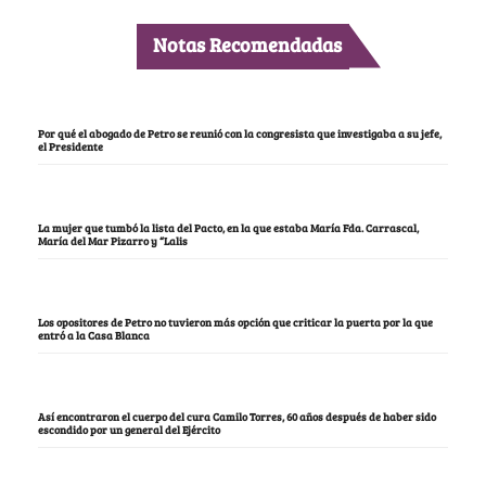
Notas Recomendadas
Por qué el abogado de Petro se reunió con la congresista que investigaba a su jefe,
el Presidente
La mujer que tumbó la lista del Pacto, en la que estaba María Fda. Carrascal,
María del Mar Pizarro y “Lalis
Los opositores de Petro no tuvieron más opción que criticar la puerta por la que
entró a la Casa Blanca
Así encontraron el cuerpo del cura Camilo Torres, 60 años después de haber sido
escondido por un general del Ejército