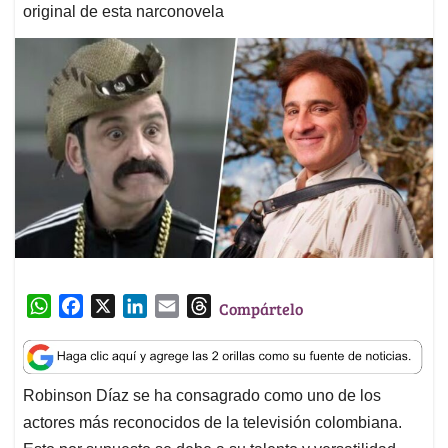
original de esta narconovela
W
F
X
L
E
T
Compártelo
h
a
i
m
h
a
c
n
a
r
t
e
k
i
e
Robinson Díaz se ha consagrado como uno de los
s
b
e
l
a
actores más reconocidos de la televisión colombiana.
A
o
d
d