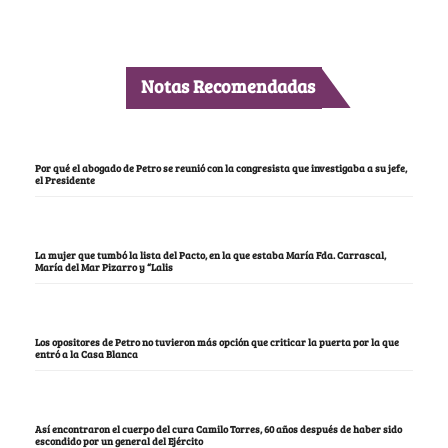
Notas Recomendadas
Por qué el abogado de Petro se reunió con la congresista que investigaba a su jefe,
el Presidente
La mujer que tumbó la lista del Pacto, en la que estaba María Fda. Carrascal,
María del Mar Pizarro y “Lalis
Los opositores de Petro no tuvieron más opción que criticar la puerta por la que
entró a la Casa Blanca
Así encontraron el cuerpo del cura Camilo Torres, 60 años después de haber sido
escondido por un general del Ejército