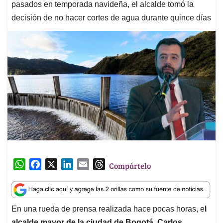
pasados en temporada navideña, el alcalde tomó la
decisión de no hacer cortes de agua durante quince días
W
F
X
L
E
T
Compártelo
h
a
i
m
h
a
c
n
a
r
t
e
k
i
e
En una rueda de prensa realizada hace pocas horas, e
l
s
b
e
l
a
alcalde mayor de la ciudad de Bogotá, Carlos