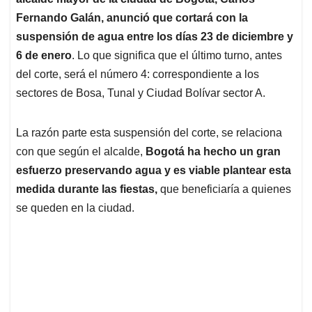
A
o
d
d
p
o
I
s
Fernando Galán, anunció que cortará con la
p
k
n
suspensión de agua entre los días 23 de diciembre y
6 de enero
. Lo que significa que el último turno, antes
del corte, será el número 4: correspondiente a los
sectores de Bosa, Tunal y Ciudad Bolívar sector A.
La razón parte esta suspensión del corte, se relaciona
con que según el alcalde,
Bogotá ha hecho un gran
esfuerzo preservando agua y es viable plantear esta
medida durante las fiestas,
que beneficiaría a quienes
se queden en la ciudad.