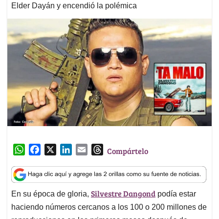
Elder Dayán y encendió la polémica
W
F
X
L
E
T
Compártelo
h
a
i
m
h
a
c
n
a
r
t
e
k
i
e
Silvestre Dangond
En su época de gloria,
podía estar
s
b
e
l
a
A
o
d
d
haciendo números cercanos a los 100 o 200 millones de