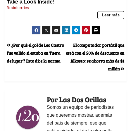
¿Por qué el gol de Leo Castro
El computador portátil que
fue valido si estaba en 'fuera
está con el 50% de descuento en
de lugar'? Esto dice la norma
Alkosto; se ahorra más de $1
millón
Por
Las Dos Orillas
Somos un equipo de periodistas
que queremos mostrar, además
del país de siempre, ese que
está olvidado, el de la otra orilla.