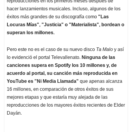
p
o
I
s
reproducciones en los primeros meses después de
p
k
n
hacer lanzamientos musicales. Incluso, algunos de los
éxitos más grandes de su discografía como
"Las
Locuras Mías", "Justicia" o "Materialista", bordean o
superan los millones.
Pero este no es el caso de su nuevo disco
Ta Malo
y así
lo evidenció el portal Televallenato.
Ninguna de las
canciones supera en Spotify los 10 millones y, de
acuerdo al portal, su canción más reproducida en
YouTube es "Ni Media Llamada"
que apenas alcanza
16 millones, en comparación de otros éxitos de sus
mejores etapas y que estaría muy alejada de las
reproducciones de los mayores éxitos recientes de Elder
Dayán.