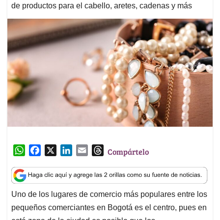
de productos para el cabello, aretes, cadenas y más
W
F
X
L
E
T
Compártelo
h
a
i
m
h
a
c
n
a
r
t
e
k
i
e
Uno de los lugares de comercio más populares entre los
s
b
e
l
a
pequeños comerciantes en Bogotá es el centro, pues en
A
o
d
d