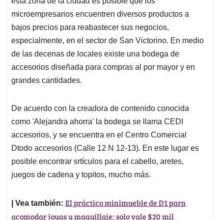
p
o
I
s
está zona de la ciudad es posible que los
p
k
n
microempresarios encuentren diversos productos a
bajos precios para reabastecer sus negocios,
especialmente, en el sector de San Victorino. En medio
de las decenas de locales existe una bodega de
accesorios diseñada para compras al por mayor y en
grandes cantidades.
De acuerdo con la creadora de contenido conocida
como 'Alejandra ahorra' la bodega se llama CEDI
accesorios, y se encuentra en el Centro Comercial
Dtodo accesorios (Calle 12 N 12-13). En este lugar es
posible encontrar srtículos para el cabello, aretes,
juegos de cadena y topitos, mucho más.
El práctico minimueble de D1 para
| Vea también:
acomodar joyas y maquillaje; solo vale $20 mil