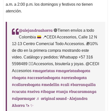
a.m. a 2:00 p.m. los domingos y festivos no tienen
atención.
@alejandraahorra
🟣
Tienen envíos a todo
Colombia
📍
CEDI Accesorios, Calle 12 N
12-13 Centro Comercial Todo Accesorios.
🎁
10%
de dto en la primera compra mostrando este
video. Catálogo y pedidos: Whatsapp +57 316
5598489
👉🏻
Accesorios, bisutería y joyas. @CEDI
#mayoristas
#mayoristasbogota
Accesorios
#bogota
#accesoriosbogota
#aretesbogota
#collaresbogota
#medellin
#cali
#barranquilla
#cucuta
#neiva
#ibague
#tunja
#bucaramanga
#alpormayor
♬ original sound - Alejandra
Ahorra 🦄 ✨