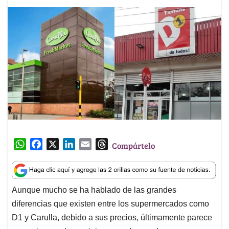
W
F
X
L
E
T
Compártelo
h
a
i
m
h
a
c
n
a
r
t
e
k
i
e
Aunque mucho se ha hablado de las grandes
s
b
e
l
a
diferencias que existen entre los supermercados como
A
o
d
d
p
o
I
s
D1 y Carulla, debido a sus precios, últimamente parece